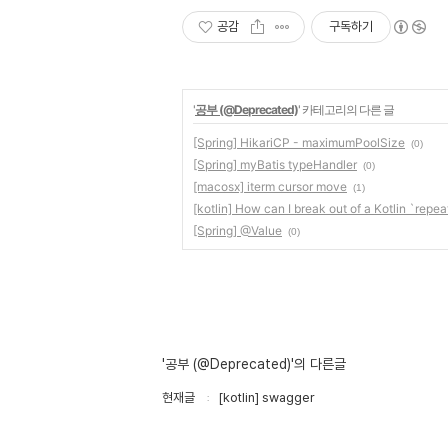
공감
구독하기
'
공부 (@Deprecated)
' 카테고리의 다른 글
[Spring] HikariCP - maximumPoolSize
(0)
[Spring] myBatis typeHandler
(0)
[macosx] iterm cursor move
(1)
[kotlin] How can I break out of a Kotlin `repea
[Spring] @Value
(0)
'공부 (@Deprecated)'의 다른글
현재글
[kotlin] swagger