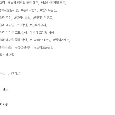
그림,
테슬라 리퍼럴 코드 혜택,
테슬라 리퍼럴 코드,
갤럭시숨은기능,
#손바닥캡처,
#윈도우꿀팁,
슬라 추천,
#갤럭시꿀팁,
#배터리퍼센트,
슬라 레퍼럴 코드 확인,
#갤럭시유저,
슬라 리퍼럴 코드 생성,
테슬라 크레딧 사용,
슬라 레퍼럴 적용 확인,
#TwinkleTray,
#멀웨어제거,
갤럭시설정,
#삼성갤럭시,
#스마트폰꿀팁,
델 Y 레퍼럴,
근글
인기글
근댓글
지사항