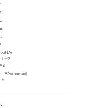
제
인
슈
보
당
페
bout Me
만든것
은책
부 (@Deprecated)
툴
ag