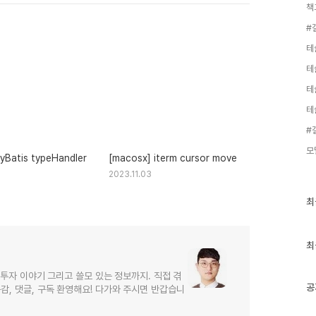
책
#
테
테
테
테
#
모
myBatis typeHandler
[macosx] iterm cursor move
2023.11.03
최
최
근
글
과
인
최
기
글
, 투자 이야기 그리고 쓸모 있는 정보까지. 직접 겪
공
감, 댓글, 구독 환영해요! 다가와 주시면 반갑습니