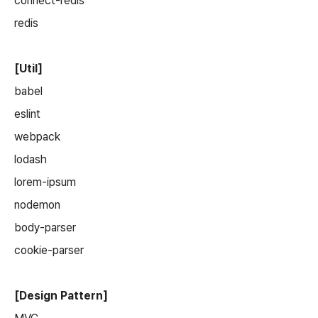
connect-redis
redis
[Util]
babel
eslint
webpack
lodash
lorem-ipsum
nodemon
body-parser
cookie-parser
[Design Pattern]