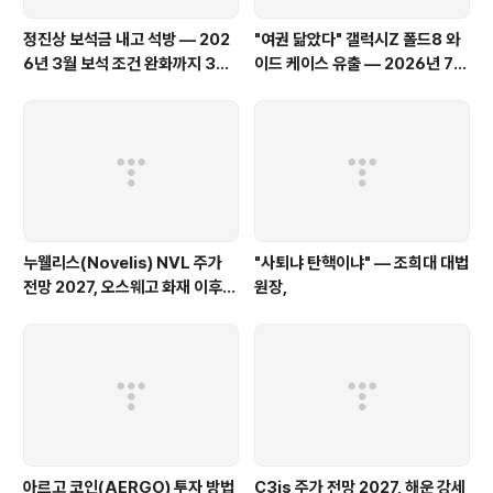
정진상 보석금 내고 석방 — 202
"여권 닮았다" 갤럭시Z 폴드8 와
6년 3월 보석 조건 완화까지 3년
이드 케이스 유출 — 2026년 7월
의 기록 #정진상보석
출시 전 총정리 #갤럭시폴드8와
이드 #삼성폴더블2026
누웰리스(Novelis) NVL 주가
"사퇴냐 탄핵이냐" — 조희대 대법
전망 2027, 오스웨고 화재 이후
원장,
알루미늄 재활용 대장주의 반등 시
나리오
아르고 코인(AERGO) 투자 방법
C3is 주가 전망 2027, 해운 강세