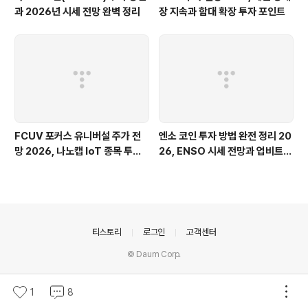
과 2026년 시세 전망 완벽 정리
장 지속과 함대 확장 투자 포인트
FCUV 포커스 유니버설 주가 전
엔소 코인 투자 방법 완전 정리 20
망 2026, 나노캡 IoT 종목 투자
26, ENSO 시세 전망과 업비트
방법
거래까지
의안내
티스토리
로그인
고객센터
© Daum Corp.
1
8