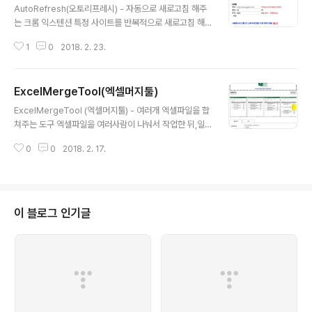
다. 이미지 인 경우에도 기록되도록 수정할 예정!
AutoRefresh(오토리프레시) - 자동으로 새로고침 해주
는 크롬 익스텐션 특정 사이트를 반복적으로 새로고침 해
야할(?)일이 생길때,사용하면 좋은 크롬 익스텐션입니다.
1
0
2018. 2. 23.
주소 / 횟수 / 주기를 입력하면,입력한대로 새로고침을 수
행한뒤 멈춥니다.많이 사용해주세요 ㅎ.ㅎ감사합니다. :)
[Chrome] https://chrome.google.com/webstor
ExcelMergeTool(엑셀머지툴)
e/detail/autorefresh/kpblfhpdgghcabcfkndaicjh
글 내용
kppckdfk[Github] https://github.com/seunggab
ExcelMergeTool (엑셀머지툴) - 여러개 엑셀파일을 합
i/auto-refresh[Whale] https://store.whale.naver.
쳐주는 도구 엑셀파일을 여러사람이 나눠서 작업한 뒤,일
com/detail/dmfiihebfllgebodghhgbldipmpiehe
일이 하나의 파일로 합쳐주는 작업이 너무 힘들어서 만들
m
0
0
2018. 2. 17.
게 되었습니다. [MERGE]같은 시트, 같은 셀의 데이터를
하나의 파일로 합쳐줍니다.(중복된 데이터는 무시)(CONF
LICT 모드인 경우, 파일명이 명시됩니다.) [LIST]같은 시
트, 리스트 형태로 된 정보를줄 단위로 합쳐줍니다. [사이
트] http://ExcelMergeTool.com 감사합니다. :)
이 블로그 인기글