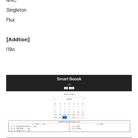
MVC
Singleton
Flux
[Addtion]
i18n