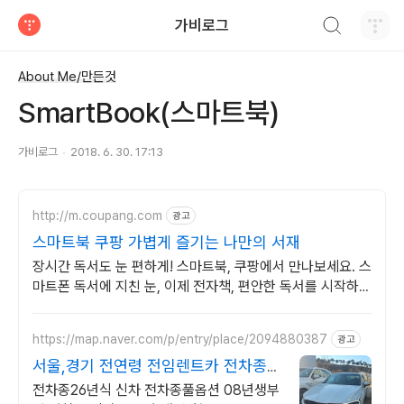
검색하기
가비로그
티스토리
About Me/만든것
SmartBook(스마트북)
가비로그
2018. 6. 30. 17:13
http://m.coupang.com
광고
스마트북 쿠팡 가볍게 즐기는 나만의 서재
장시간 독서도 눈 편하게! 스마트북, 쿠팡에서 만나보세요. 스
마트폰 독서에 지친 눈, 이제 전자책, 편안한 독서를 시작하세
요.
https://map.naver.com/p/entry/place/2094880387
광고
서울,경기 전연령 전임렌트카 전차종1
만원 할인!
전차종26년식 신차 전차종풀옵션 08년생부