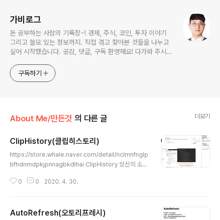
가비로그
돈 공부하는 사람의 기록장~! 경제, 주식, 코인, 투자 이야기
그리고 쓸모 있는 정보까지. 직접 겪고 찾아본 것들을 나누고
싶어 시작했습니다. 공감, 댓글, 구독 환영해요! 다가와 주시면
반갑습니다. 편하게 둘러보다 가세요 :)
구독하기
더보기
About Me/만든것
의 다른 글
ClipHistory(클립히스토리)
글 내용
https://store.whale.naver.com/detail/nclmnfnglp
bfhdnmdpkjpnnagbkdlhai ClipHistory 당신의 소중
한 복사 히스토리를 보관해드립니다. Memorize your C
0
0
2020. 4. 30.
opy History. (Just for you) store.whale.naver.co
m 복사한 상태에서 다른 것 복사하는 경우... 클립보드가
날아가는 것이 불편해서 만듬 ㅎㅎ 기본적인 히스토리 저
AutoRefresh(오토리프레시)
장과 링크의 경우 하이퍼링크 생성으로 새창을 띄울 수 있
글 내용