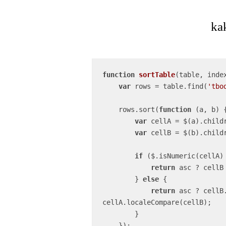
function
sortTable
(
table, inde
var
 rows = table.find(
'tbo
    rows.sort(
function
 (
a, b
) 
{
var
 cellA = $(a).child
var
 cellB = $(b).child
if
 ($.isNumeric(cellA) 
return
 asc ? cellB
        } 
else
 {

return
 asc ? cellB
cellA.localeCompare(cellB);

        }

    });
