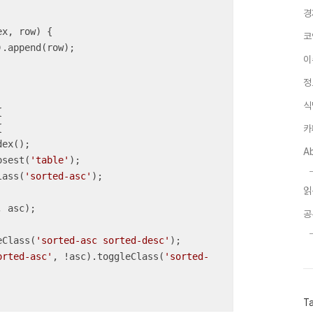
경
ex, row
) 
{

코
).append(row);

이
정
식




카
ex();

A
osest(
'table'
);

lass(
'sorted-asc'
);

읽
공
eClass(
'sorted-asc sorted-desc'
);

orted-asc'
, !asc).toggleClass(
'sorted-
T