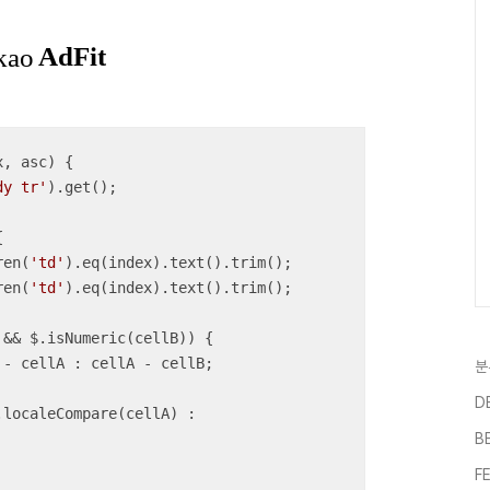
x, asc
) 
{

dy tr'
).get();



ren(
'td'
).eq(index).text().trim();

ren(
'td'
).eq(index).text().trim();

&& $.isNumeric(cellB)) {

 - cellA : cellA - cellB;

분
D
.localeCompare(cellA) : 
B
F