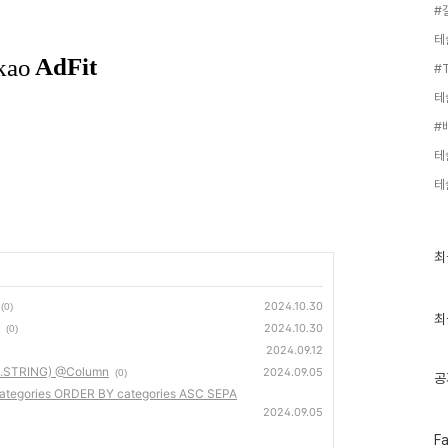
#
테
#T
테
#
테
테
최
최
근
글
과
2024.10.30
(0)
인
최
2024.10.30
(0)
기
글
2024.09.12
pe.STRING) @Column
2024.09.05
(0)
공
egories ORDER BY categories ASC SEPA
2024.09.05
페
F