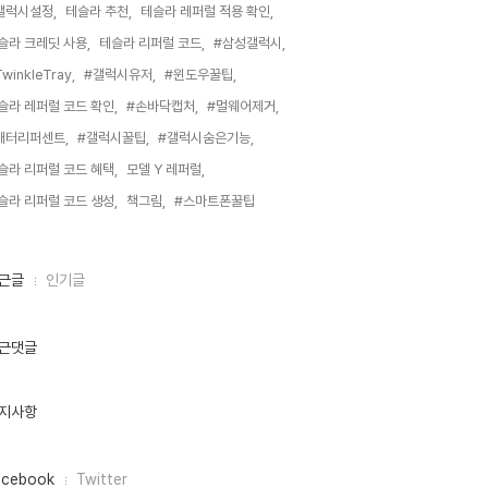
갤럭시설정,
테슬라 추천,
테슬라 레퍼럴 적용 확인,
슬라 크레딧 사용,
테슬라 리퍼럴 코드,
#삼성갤럭시,
winkleTray,
#갤럭시유저,
#윈도우꿀팁,
슬라 레퍼럴 코드 확인,
#손바닥캡처,
#멀웨어제거,
배터리퍼센트,
#갤럭시꿀팁,
#갤럭시숨은기능,
슬라 리퍼럴 코드 혜택,
모델 Y 레퍼럴,
슬라 리퍼럴 코드 생성,
책그림,
#스마트폰꿀팁,
근글
인기글
근댓글
지사항
acebook
Twitter