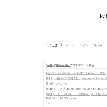
공감
구독하기
'
공부 (@Deprecated)
' 카테고리의 다른 글
ConnectionTimeout과 SocketTimeout의 차이
[UML] 시퀀스 다이어그램 (Sequence Diagram)
[linux] rsync
(0)
[spring] JPA @Enumerated(value = EnumTy
[SQL] SELECT GROUP_CONCAT(DISTINCT cat
RATOR ' ') FROM table
(1)