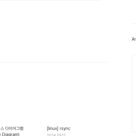
이
스
북
트
위
터
플
러
Ar
그
인
Ca
시퀀스 다이어그램
[linux] rsync
 Diagram)
2024.09.12