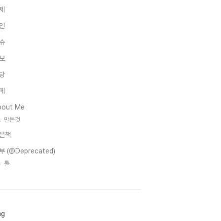
제
인
슈
보
당
페
bout Me
만든것
은책
부 (@Deprecated)
툴
ag