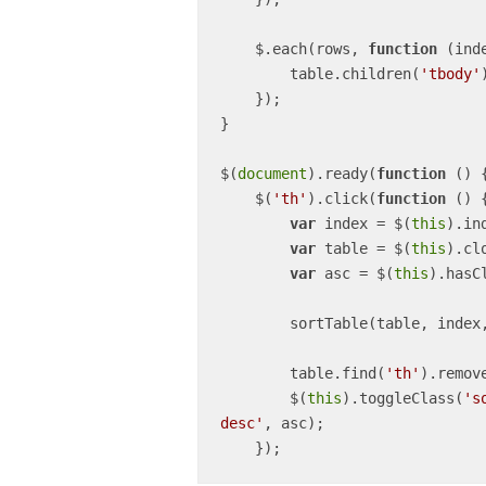
    $.each(rows, 
function
 (
ind
        table.children(
'tbody'
    });

}

$(
document
).ready(
function
 (
) 
{
    $(
'th'
).click(
function
 (
) 
{
var
 index = $(
this
).ind
var
 table = $(
this
).cl
var
 asc = $(
this
).hasC
        sortTable(table, index, asc);

        table.find(
'th'
).remov
        $(
this
).toggleClass(
's
desc'
, asc);

    });