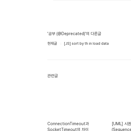
'공부 (@Deprecated)'의 다른글
현재글
[JS] sort by th in load data
관련글
ConnectionTimeout과
[UML] 
SocketTimeout의 차이
(Sequence