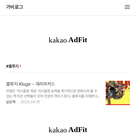
가비로그
클루지
1
클루지 Kluge - 개리마커스
인생은 '의사결정 게임' 의사결정 능력을 획기적으로 변화시켜 줄 수
있는 책 작은 선택들이 모여 인생의 격차가 된다. 클루지를 이해한다.
== '심리적 오류'는 큰 영향을 준다. 인류가 진화과정에서 새로운 도전
읽은책
2020.04.15
을 하고 행동하는 것을 꺼리도록 진화했기 때문이다. 사람의 인생을 방
해하는 '과거의 유물'을 가리켜 클루지라고 한다. "내가 지금 무언가를
시작하기 두려워하는 건 클루지 때문이다. 새로운 걸 꺼려하는 건 쓸데
없는 유전자가 박혀 있기 때문이다." 더 이상 두려워하지 말고 시작하
기를... 100명이 망설이는 일을 당장 시작한다면 100명 중에 1등으로
출발할 수 있다. 의사결정이나 생각의 오류 들을 줄인다면 수년간 인생