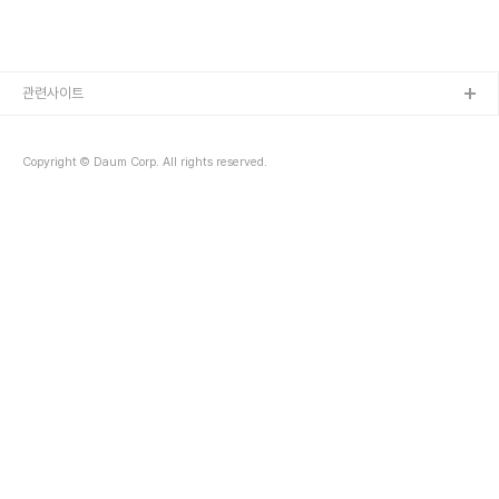
을 허비했던 일도 바로잡을 수 있다. 100가지 판단 중에 20개만 옳은
판단을 하던..
관련사이트
Copyright © Daum Corp. All rights reserved.